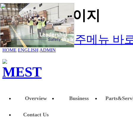
새소식 1 페이지
본문 바로가기
주메뉴 바
회사소개
HOME
ENGLISH
ADMIN
회사개요
인사말
조직도
연혁
Overview
Business
Parts&Serv
윤리경영
주요안내
윤리경영
부서별 연락처
Contact Us
상담·제보
찾아오시는 길