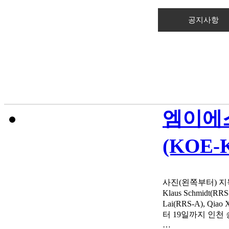
공지사항
엠이에스
(KOE-K
사진(왼쪽부터) 지득윤(​(
Klaus Schmidt(R
Lai(RRS-A), Q
터 19일까지 인천 
…