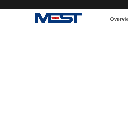
Overvi
회사소
회사개
인사말
조직도
연혁