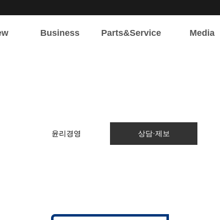
ew
Business
Parts&Service
Media
개
주요사업
서비스 업무
뉴스&홍보
요
육상용엔진
부품 및 서비스
공지사항
해상용엔진
견적 및 A/S
새소식
전기/전자시스템
윤리경영
상담·제보