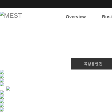
Overview
Busi
회사소개
주요
회사개요
육상
인사말
해상
조직도
전기/전
연혁
육상용엔진