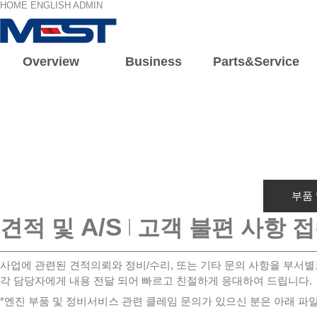
HOME
ENGLISH
ADMIN
Overview
Business
Parts&Service
회사소개
주요
회사개요
육상
인사말
해상
조직도
전기/전
연혁
부품
A/S
견적 및
고객 불편 사항 
사업에 관련된 견적의뢰와 정비/수리, 또는 기타 문의 사항을 부서별
각 담당자에게 내용 전달 되어 빠르고 친절하게 응대하여 드립니다.
*엔진 부품 및 정비서비스 관련 클레임 문의가 있으신 분은 아래 파