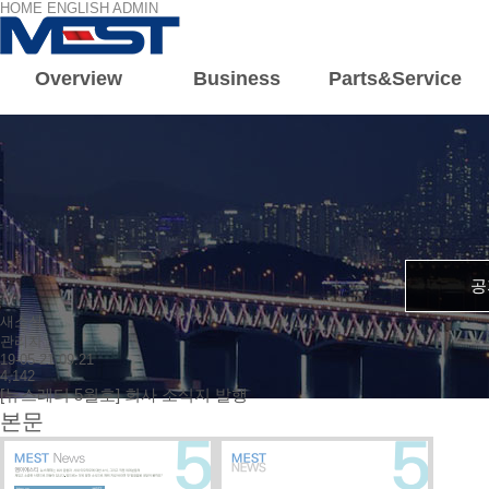
HOME
ENGLISH
ADMIN
Overview
Business
Parts&Service
회사소개
주요
회사개요
육상
인사말
해상
조직도
전기/전
연혁
공
새소식
관리자
19-05-21 09:21
4,142
[뉴스레터 5월호] 회사 소식지 발행
본문