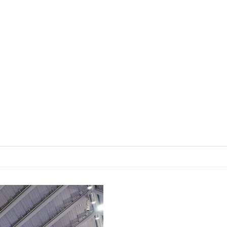
윤리경영
주요안내
윤리경영
부서별 연락처
상담·제보
찾아오시는 길