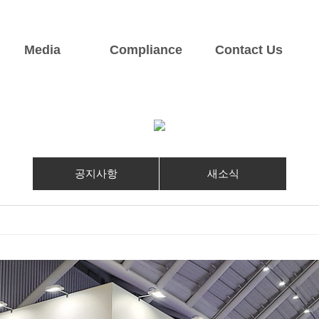
Media
Compliance
Contact Us
개
주요사업
서비스 업무
뉴스&홍보
요
육상용엔진
부품 및 서비스
공지사항
해상용엔진
견적 및 A/S
새소식
전기/전자시스템
공지사항
새소식