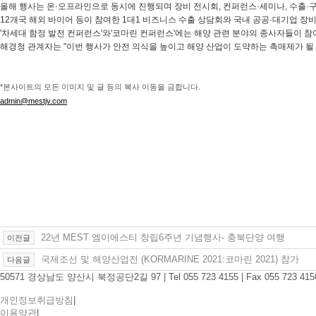
올해 행사는 온·오프라인으로 동시에 진행되며 장비 전시회, 컨퍼런스·세미나, 수출·구
12개국 해외 바이어 등이 참여한 1대1 비즈니스 수출 상담회와 국내 공공·대기업 
'차세대 함정 발전 컨퍼런스'와'코마린 컨퍼런스'에는 해양 관련 분야의 종사자들이 참
해경청 관계자는 "이번 행사가 안전 의식을 높이고 해양 산업이 도약하는 촉매제가 될 
*본사이트의 모든 이미지 및 글 등의 복사 이동을 금합니다.
admin@mestjv.com
22년 MEST 엠이에스티 창립6주년 기념행사- 충북단양 여행
이전글
국제조선 및 해양산업전 (KORMARINE 2021:코마린 2021) 참가
다음글
50571 경상남도 양산시 북정공단2길 97
|
Tel 055 723 4155
|
Fax 055 723 415
개인정보취급방침
|
이용약관
|