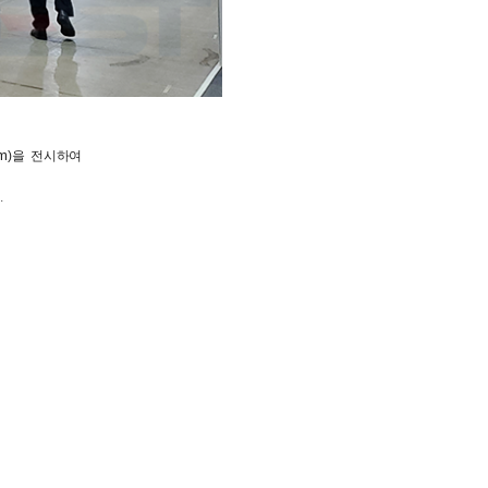
m
)을 전
시하여
.