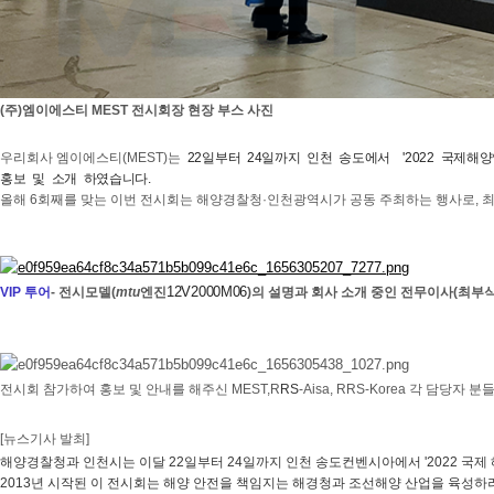
(주)엠이에스티 MEST 전시회장 현장 부스 사진
​우리회사 엠이에스티(MEST)는
22일부터 24일까지 인천 송도에서 '2022 국제해양
홍보 및 소개 하였습니다.
올해 6회째를 맞는 이번 전시회는 해양경찰청·인천광역시가 공동 주최하는 행사로, 최신
12V2000M06
VIP 투어
-
전시모델(
mtu
​엔진
)의 설명과 회사 소개 중인 전무이사(최부
​전시회 참가하여 홍보 및 안내를 해주신 MEST,R
RS
-Aisa, RRS-Korea 각 담당자
[뉴스기사 발최]
해양경찰청과 인천시는 이달 22일부터 24일까지 인천 송도컨벤시아에서 '2022 국제 해
2013년 시작된 이 전시회는 해양 안전을 책임지는 해경청과 조선해양 산업을 육성하