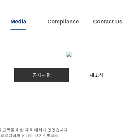
Media
Compliance
Contact Us
개
주요사업
서비스 업무
뉴스&홍보
요
육상용엔진
부품 및 서비스
공지사항
해상용엔진
견적 및 A/S
새소식
전기/전자시스템
공지사항
새소식
과 친목을 위한 체육 대회
가 있었습니다
.
알찬 프로그램과 신나는 경기진행으로