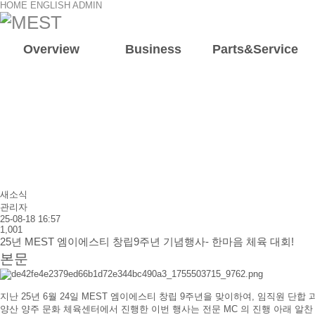
HOME
ENGLISH
ADMIN
Overview
Business
Parts&Service
회사소
회사개
인사말
조직도
연혁
새소식
관리자
25-08-18 16:57
1,001
25년 MEST 엠이에스티 창립9주년 기념행사- 한마음 체육 대회!
본문
지난
25
년
6
월
24
일
MEST
엠이에스티 창립
9
주년을 맞이하여
, 임직원 단합 
양산 양주 문화 체육센터에서 진행한 이번 행사는 전문 MC 의 진행 아래 