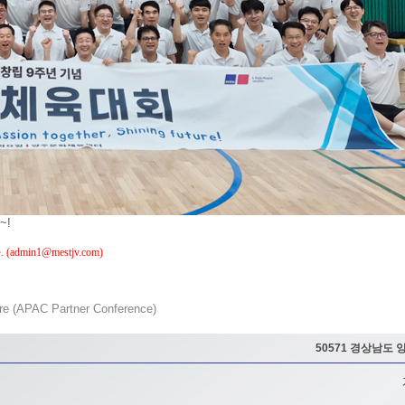
~!
​
다
. (admin1
@mestjv.com)
re (APAC Partner Conference)
50571 경상남도 