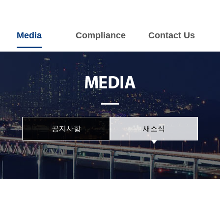
Media
Compliance
Contact Us
개
주요사업
서비스 업무
뉴스&홍보
요
육상용엔진
부품 및 서비스
공지사항
해상용엔진
견적 및 A/S
새소식
전기/전자시스템
공지사항
새소식