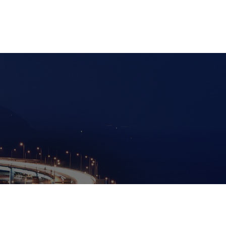
윤리경영
주요안내
윤리경영
부서별 연락처
상담·제보
찾아오시는 길