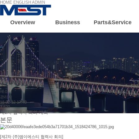
HOME
ENGLISH
ADMIN
Overview
Business
Parts&Service
회사소
회사개
인사말
조직도
연혁
새소식
관리자
18-02-12 17:40
3,620
제2차 협력사 회의 개최
본문
[제2차 (주)엠이에스티 협력사 회의]